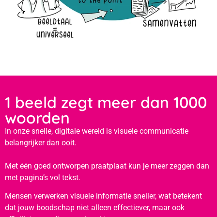
1 beeld zegt meer dan 1000
woorden
In onze snelle, digitale wereld is visuele communicatie
belangrijker dan ooit.
Met één goed ontworpen praatplaat kun je meer zeggen dan
met pagina’s vol tekst.
Mensen verwerken visuele informatie sneller, wat betekent
dat jouw boodschap niet alleen effectiever, maar ook